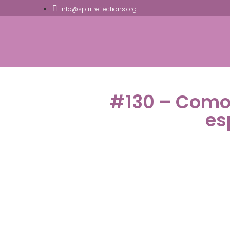
info@spiritreflections.org
#130 – Como 
es