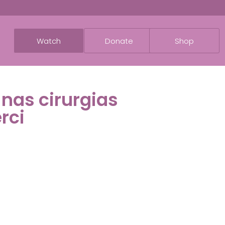
Watch
Donate
Shop
nas cirurgias
rci