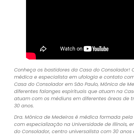
Conheça os bastidores da Casa do Consolador
médica e especialista em ufologia e contato com 
Casa do Consolador em São Paulo, Mônica de Me
diferentes falanges espirituais que atuam na Ca
atuam com os médiuns em diferentes áreas de tra
30 anos.
Dra. Mônica de Medeiros é médica formada pela
com especialização na Universidade de Illinois, 
do Consolador, centro universalista com 30 anos 