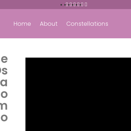
Home
About
Constellations
de
Os
da
do
em
lo