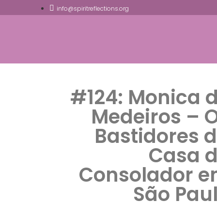
info@spiritreflections.org
#124: Monica 
Medeiros – 
Bastidores 
Casa 
Consolador 
São Pau