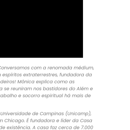
! Conversamos com a renomada médium,
espíritos extraterrestres, fundadora da
deiros! Mônica explica como as
sa se reuniram nos bastidores do Além e
balho e socorro espiritual há mais de
 Universidade de Campinas (Unicamp),
em Chicago. É fundadora e líder da Casa
de existência. A casa faz cerca de 7.000